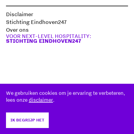
Disclaimer
Stichting Eindhoven247
Over ons
VOOR NEXT-LEVEL HOSPITALITY:
STICHTING EINDHOVEN247
We gebruiken cookies om je ervaring te verbeteren,
lees onze
disclaimer
.
IK BEGRIJP HET