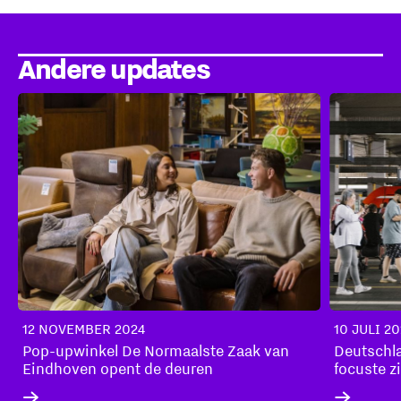
Andere updates
12 NOVEMBER 2024
10 JULI 2
Pop-upwinkel De Normaalste Zaak van
Deutschl
Eindhoven opent de deuren
focuste z
markt