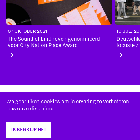
07 OKTOBER 2021
10 JULI 2
The Sound of Eindhoven genomineerd
Deutschl
voor City Nation Place Award
focuste z
markt
We gebruiken cookies om je ervaring te verbeteren,
Disclaimer
lees onze
disclaimer
.
Stichting Eindhoven247
Over ons
IK BEGRIJP HET
VOOR NEXT-LEVEL HOSPITALITY:
STICHTING EINDHOVEN247