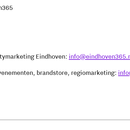
en365
itymarketing Eindhoven:
info@eindhoven365.n
venementen, brandstore, regiomarketing:
inf