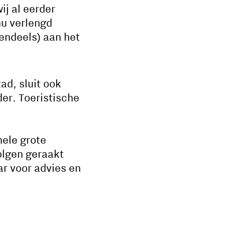
j al eerder
nu verlengd
tendeels) aan het
ad, sluit ook
er. Toeristische
hele grote
olgen geraakt
aar voor advies en