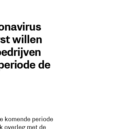
onavirus
st willen
bedrijven
periode de
 de komende periode
k overleg met de