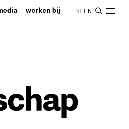
media
werken bij
NL
EN
schap