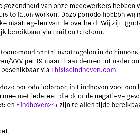
de gezondheid van onze medewerkers hebben wi
uis te laten werken. Deze periode hebben wij 
ke maatregelen van de overheid. Wij zijn (gro
k bereikbaar via mail en telefoon.
t toenemend aantal maatregelen in de binnenst
en/VVV per 19 maart haar deuren tot nader ord
e beschikbaar via
Thisiseindhoven.com
.
t deze periode iedereen in Eindhoven voor een 
en mee met iedereen die door de negatieve gev
65 en
Eindhoven247
zijn te allen tijde bereikb
oet,