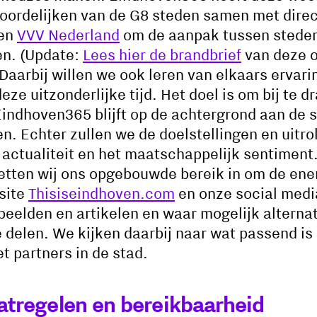
ordelijken van de G8 steden samen met direc
en
VVV Nederland
om de aanpak tussen steden 
en. (Update:
Lees hier de brandbrief
van deze o
aarbij willen we ook leren van elkaars ervari
eze uitzonderlijke tijd. Het doel is om bij te 
 Eindhoven365 blijft op de achtergrond aan de
n. Echter zullen we de doelstellingen en uitro
actualiteit en het maatschappelijk sentiment.
tten wij ons opgebouwde bereik in om de ene
bsite
Thisiseindhoven.com
en onze social medi
beelden en artikelen en waar mogelijk alternat
 delen. We kijken daarbij naar wat passend is 
t partners in de stad.
tregelen en bereikbaarheid