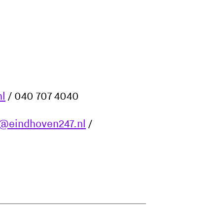
l
/ 040 707 4040
o@eindhoven247.nl
/