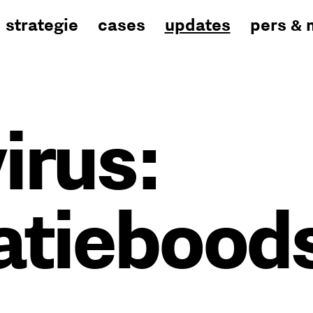
strategie
cases
updates
pers & 
irus:
atiebood