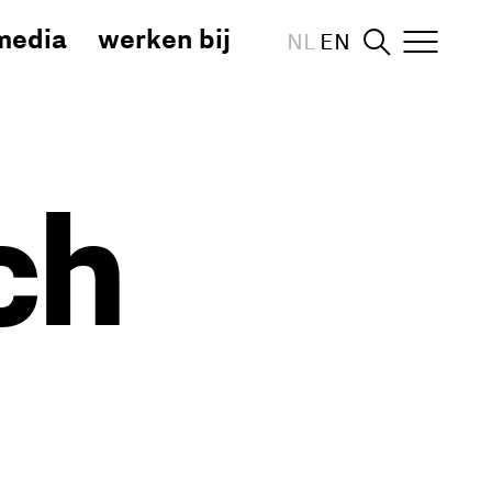
media
werken bij
NL
EN
ch