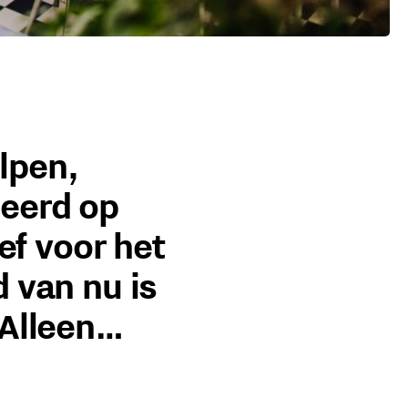
lpen,
seerd op
ef voor het
 van nu is
 Alleen…