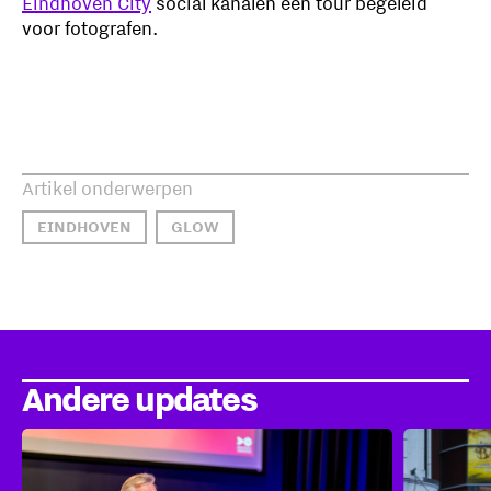
Eindhoven City
social kanalen een tour begeleid
voor fotografen.
Artikel onderwerpen
EINDHOVEN
GLOW
Andere updates